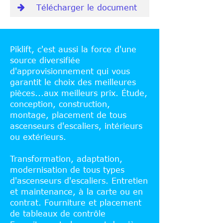
Télécharger le document
Piklift, c'est aussi la force d'une
source diversifiée
d'approvisionnement qui vous
garantit le choix des meilleures
pièces...aux meilleurs prix. Étude,
conception, construction,
montage, placement de tous
ascenseurs d'escaliers, intérieurs
ou extérieurs.
Transformation, adaptation,
modernisation de tous types
d'ascenseurs d'escaliers. Entretien
et maintenance, à la carte ou en
contrat. Fourniture et placement
de tableaux de contrôle